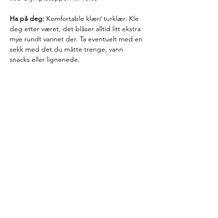
Ha på deg:
 Komfortable klær/ turklær. Kle 
deg etter været, det blåser alltid litt ekstra 
mye rundt vannet der. Ta eventuelt med en 
sekk med det du måtte trenge, vann 
snacks eller lignenede.
Her kan man dele erfaringer, ha gode 
samtaler, utvide nettverket, få frisk luft, 
tilbring tid i naturen, snakke om temaer 
som endometriose og friluftsliv eller snakke 
om helt andre ting.
Send meg en melding (Instagram) hvis du 
er interessert eller mail meg på 
turmedmari@outlook.com
. 
Er du ute i siste 
liten, så bare møt opp!