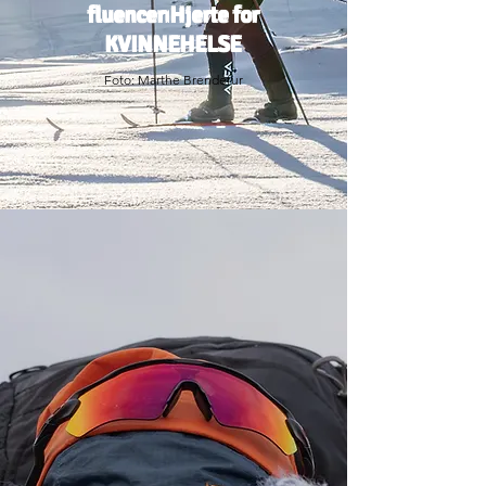
fluencer⏐Hjerte for
KVINNEHELSE
Foto: Marthe Brendefur