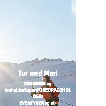
Tur med Mari
DESIGNER og
innholdsskaper⏐FOREDRAGSHOL
DER⏐
EVENTYRER og ut-